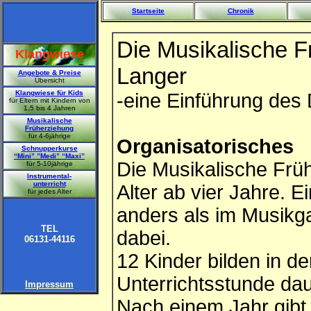
Startseite
Chronik
Die Musikalische F
Klangwiese
Langer
Angebote & Preise
Übersicht
Klangwiese für Kids
-eine Einführung des
für Eltern mit Kindern von
1,5 bis 4 Jahren
Musikalische
Früherziehung
für 4-6jährige
Organisatorisches
Schnupperkurse
“Mini” ”Medi” “Maxi”
Die Musikalische Früh
für 5-10jährige
Instrumental-
unterricht
Alter ab vier Jahre. E
für jedes Alter
anders als im Musikgar
TEL
dabei.
06131-44116
12 Kinder bilden in d
Unterrichtsstunde dau
Impressum
Nach einem Jahr gibt 