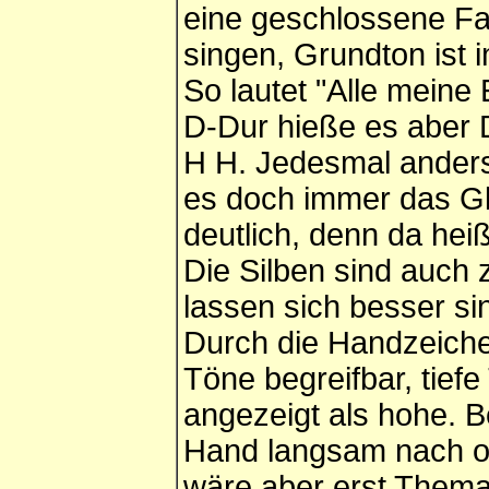
eine geschlossene Fau
singen, Grundton ist 
So lautet "Alle meine
D-Dur hieße es aber D
H H. Jedesmal anders,
es doch immer das Gle
deutlich, denn da hei
Die Silben sind auch
lassen sich besser sin
Durch die Handzeich
Töne begreifbar, tief
angezeigt als hohe. Be
Hand langsam nach ob
wäre aber erst Thema