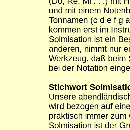
(Do, Re, Mi . . .) mi
und mit einem Notenbi
Tonnamen (c d e f g a
kommen erst im Instru
Solmisation ist ein Be
anderen, nimmt nur ein
Werkzeug, daß beim S
bei der Notation einge
Stichwort Solmisati
Unsere abendländische 
wird bezogen auf ein
praktisch immer zum 
Solmisation ist der G